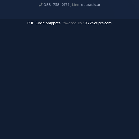
088-758-2171
, Line:
oatbadstar
PHP Code Snippets
Powered By :
XYZScripts.com