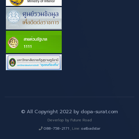
© All Copyright 2022 by
dopa-surat.com
Deverlop by Future Road
088-758-2171
, Line:
oatbadstar